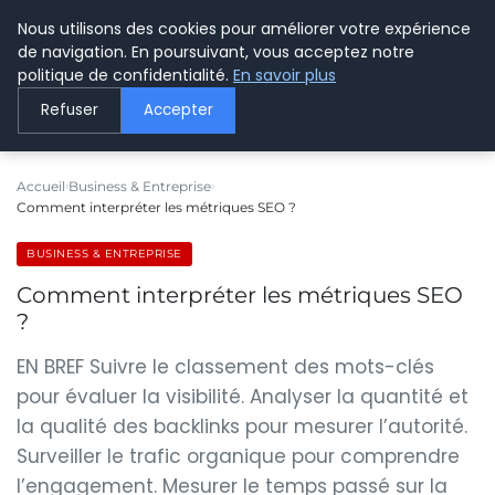
Nous utilisons des cookies pour améliorer votre expérience
LE WEBMARKETING
de navigation. En poursuivant, vous acceptez notre
politique de confidentialité.
En savoir plus
Refuser
Accepter
Accueil
Business & Entreprise
Comment interpréter les métriques SEO ?
BUSINESS & ENTREPRISE
Comment interpréter les métriques SEO
?
EN BREF Suivre le classement des mots-clés
pour évaluer la visibilité. Analyser la quantité et
la qualité des backlinks pour mesurer l’autorité.
Surveiller le trafic organique pour comprendre
l’engagement. Mesurer le temps passé sur la