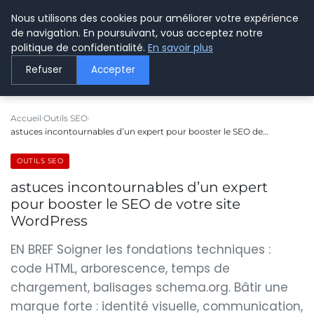
Nous utilisons des cookies pour améliorer votre expérience
LE WEBMARKETING
de navigation. En poursuivant, vous acceptez notre
politique de confidentialité.
En savoir plus
Refuser
Accepter
Accueil
Outils SEO
astuces incontournables d’un expert pour booster le SEO de…
OUTILS SEO
astuces incontournables d’un expert
pour booster le SEO de votre site
WordPress
EN BREF Soigner les fondations techniques :
code HTML, arborescence, temps de
chargement, balisages schema.org. Bâtir une
marque forte : identité visuelle, communication,