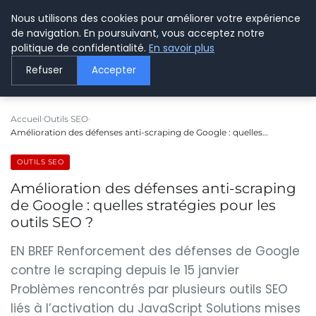
Nous utilisons des cookies pour améliorer votre expérience
LE WEBMARKETING
de navigation. En poursuivant, vous acceptez notre
politique de confidentialité.
En savoir plus
Refuser
Accepter
Accueil
Outils SEO
Amélioration des défenses anti-scraping de Google : quelles…
OUTILS SEO
Amélioration des défenses anti-scraping
de Google : quelles stratégies pour les
outils SEO ?
EN BREF Renforcement des défenses de Google
contre le scraping depuis le 15 janvier
Problèmes rencontrés par plusieurs outils SEO
liés à l’activation du JavaScript Solutions mises