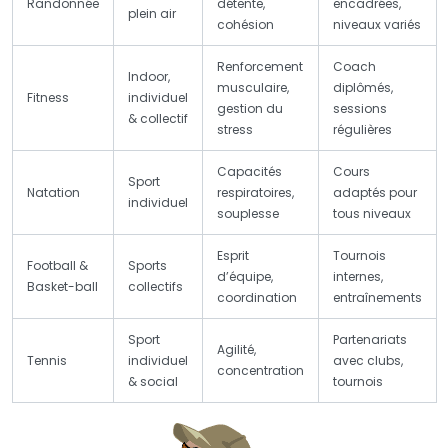
Randonnée
détente,
encadrées,
plein air
cohésion
niveaux variés
Renforcement
Coach
Indoor,
musculaire,
diplômés,
Fitness
individuel
gestion du
sessions
& collectif
stress
régulières
Capacités
Cours
Sport
Natation
respiratoires,
adaptés pour
individuel
souplesse
tous niveaux
Esprit
Tournois
Football &
Sports
d’équipe,
internes,
Basket-ball
collectifs
coordination
entraînements
Sport
Partenariats
Agilité,
Tennis
individuel
avec clubs,
concentration
& social
tournois