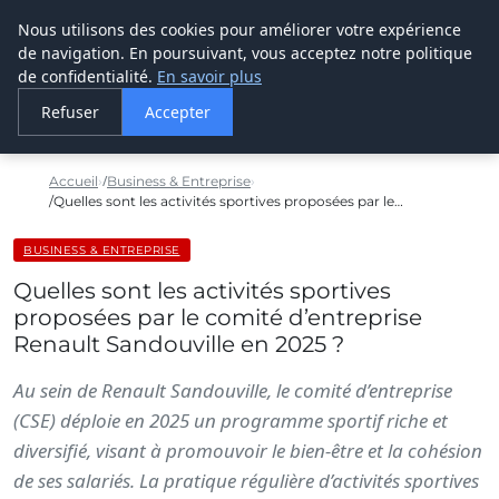
Nous utilisons des cookies pour améliorer votre expérience
LE WEBMARKETING
de navigation. En poursuivant, vous acceptez notre politique
de confidentialité.
En savoir plus
Refuser
Accepter
Accueil
Business & Entreprise
Quelles sont les activités sportives proposées par le…
BUSINESS & ENTREPRISE
Quelles sont les activités sportives
proposées par le comité d’entreprise
Renault Sandouville en 2025 ?
Au sein de Renault Sandouville, le comité d’entreprise
(CSE) déploie en 2025 un programme sportif riche et
diversifié, visant à promouvoir le bien-être et la cohésion
de ses salariés. La pratique régulière d’activités sportives