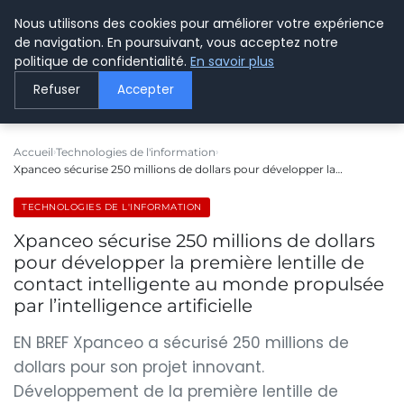
Nous utilisons des cookies pour améliorer votre expérience
LE WEBMARKETING
de navigation. En poursuivant, vous acceptez notre
politique de confidentialité.
En savoir plus
Refuser
Accepter
Accueil
Technologies de l'information
Xpanceo sécurise 250 millions de dollars pour développer la…
TECHNOLOGIES DE L'INFORMATION
Xpanceo sécurise 250 millions de dollars
pour développer la première lentille de
contact intelligente au monde propulsée
par l’intelligence artificielle
EN BREF Xpanceo a sécurisé 250 millions de
dollars pour son projet innovant.
Développement de la première lentille de