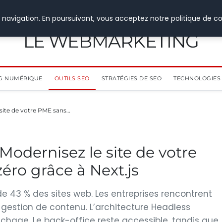
 navigation. En poursuivant, vous acceptez notre politique de co
LE WEBMARKETING
G NUMÉRIQUE
OUTILS SEO
STRATÉGIES DE SEO
TECHNOLOGIES 
site de votre PME sans…
Modernisez le site de votre
éro grâce à Next.js
 de 43 % des sites web. Les entreprises rencontrent
estion de contenu. L’architecture Headless
ichage. Le back-office reste accessible, tandis que