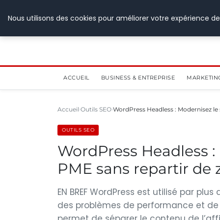
28 juillet 2026
Nous utilisons des cookies pour améliorer votre expérience de
ACCUEIL
BUSINESS & ENTREPRISE
MARKETIN
Accueil
Outils SEO
WordPress Headless : Modernisez le 
OUTILS SEO
WordPress Headless : 
PME sans repartir de z
EN BREF WordPress est utilisé par plus
des problèmes de performance et de g
permet de séparer le contenu de l’aff