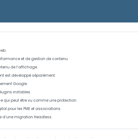
web.
erformance
et de gestion de contenu.
tenu de l’affichage.
ont
est développé séparément.
ncement Google.
lugins instables.
 ce qui peut être vu comme une
protection
.
ital
pour les PME et associations.
nce d’une migration
Headless
.