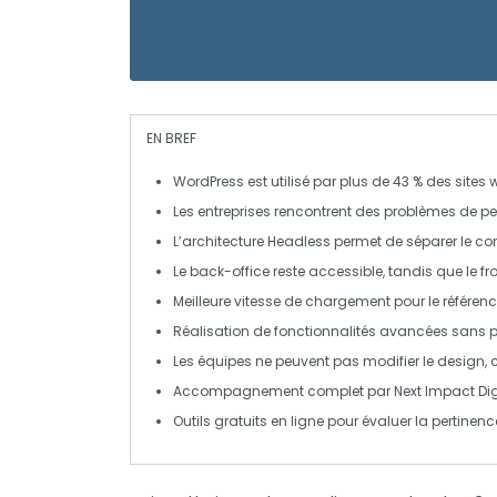
EN BREF
WordPress
est utilisé par plus de 43 % des sites 
Les entreprises rencontrent des
problèmes de p
L’architecture
Headless
permet de séparer le con
Le
back-office
reste accessible, tandis que le
fr
Meilleure
vitesse de chargement
pour le référe
Réalisation de
fonctionnalités avancées
sans p
Les équipes ne peuvent pas modifier le design,
Accompagnement complet par
Next Impact Dig
Outils gratuits en ligne pour évaluer la pertine