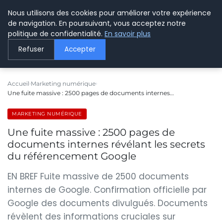
Nous utilisons des cookies pour améliorer votre expérience
LE WEBMARKETING
de navigation. En poursuivant, vous acceptez notre
politique de confidentialité.
En savoir plus
Refuser
Accepter
Accueil
Marketing numérique
Une fuite massive : 2500 pages de documents internes…
MARKETING NUMÉRIQUE
Une fuite massive : 2500 pages de
documents internes révélant les secrets
du référencement Google
EN BREF Fuite massive de 2500 documents
internes de Google. Confirmation officielle par
Google des documents divulgués. Documents
révèlent des informations cruciales sur