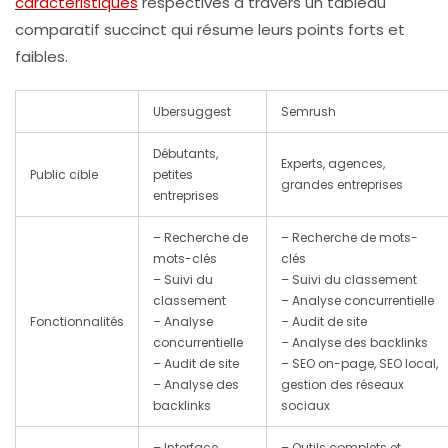
caractéristiques
respectives à travers un tableau
comparatif succinct qui résume leurs points forts et
faibles.
Ubersuggest
Semrush
Débutants,
Experts, agences,
Public cible
petites
grandes entreprises
entreprises
– Recherche de
– Recherche de mots-
mots-clés
clés
– Suivi du
– Suivi du classement
classement
– Analyse concurrentielle
Fonctionnalités
– Analyse
– Audit de site
concurrentielle
– Analyse des backlinks
– Audit de site
– SEO on-page, SEO local,
– Analyse des
gestion des réseaux
backlinks
sociaux
– Interface
– Outils complets et