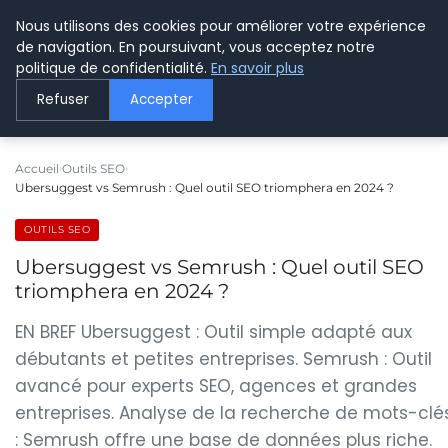
Nous utilisons des cookies pour améliorer votre expérience
LE WEBMARKETING
de navigation. En poursuivant, vous acceptez notre
politique de confidentialité.
En savoir plus
Refuser
Accepter
Accueil
Outils SEO
Ubersuggest vs Semrush : Quel outil SEO triomphera en 2024 ?
OUTILS SEO
Ubersuggest vs Semrush : Quel outil SEO
triomphera en 2024 ?
EN BREF Ubersuggest : Outil simple adapté aux
débutants et petites entreprises. Semrush : Outil
avancé pour experts SEO, agences et grandes
entreprises. Analyse de la recherche de mots-clé
: Semrush offre une base de données plus riche.