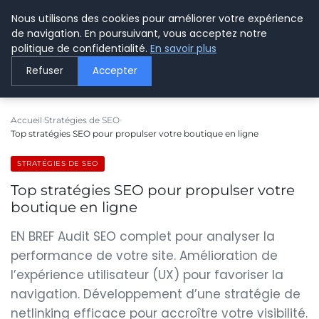
Nous utilisons des cookies pour améliorer votre expérience
LE WEBMARKETING
de navigation. En poursuivant, vous acceptez notre
politique de confidentialité.
En savoir plus
Refuser
Accepter
Accueil
Stratégies de SEO
Top stratégies SEO pour propulser votre boutique en ligne
STRATÉGIES DE SEO
Top stratégies SEO pour propulser votre
boutique en ligne
EN BREF Audit SEO complet pour analyser la
performance de votre site. Amélioration de
l’expérience utilisateur (UX) pour favoriser la
navigation. Développement d’une stratégie de
netlinking efficace pour accroître votre visibilité.