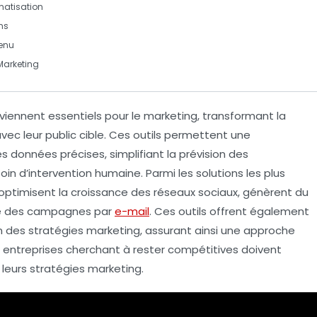
matisation
ns
tenu
Marketing
iennent essentiels pour le
marketing
, transformant la
vec leur public cible. Ces outils permettent une
es
données
précises, simplifiant la
prévision des
in d’intervention humaine. Parmi les solutions les plus
optimisent la
croissance des réseaux sociaux
, génèrent du
ité des campagnes par
e-mail
. Ces outils offrent également
n
des stratégies marketing, assurant ainsi une approche
Les entreprises cherchant à rester compétitives doivent
leurs stratégies marketing.