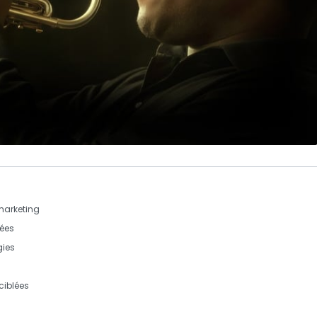
marketing
ées
gies
ciblées