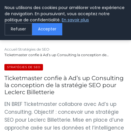
Nous utilisons des cookies pour améliorer votre expérience
LE WEBMARKETING
de navigation. En poursuivant, vous acceptez notre
politique de confidentialité.
En savoir plus
Refuser
Accepter
Accueil
Stratégies de SEO
Ticketmaster confie à Ad’s up Consulting la conception de…
STRATÉGIES DE SEO
Ticketmaster confie à Ad’s up Consulting
la conception de la stratégie SEO pour
Leclerc Billetterie
EN BREF Ticketmaster collabore avec Ad’s up
Consulting. Objectif : concevoir une stratégie
SEO pour Leclerc Billetterie. Mise en place d’une
approche axée sur les données et l’intelligence