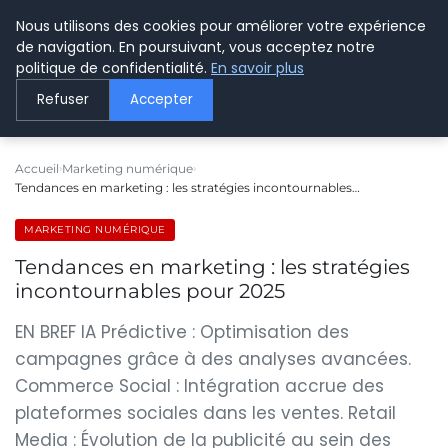
Nous utilisons des cookies pour améliorer votre expérience
LE WEBMARKETING
de navigation. En poursuivant, vous acceptez notre
politique de confidentialité.
En savoir plus
Refuser
Accepter
Accueil
Marketing numérique
Tendances en marketing : les stratégies incontournables…
MARKETING NUMÉRIQUE
Tendances en marketing : les stratégies
incontournables pour 2025
EN BREF IA Prédictive : Optimisation des
campagnes grâce à des analyses avancées.
Commerce Social : Intégration accrue des
plateformes sociales dans les ventes. Retail
Media : Évolution de la publicité au sein des