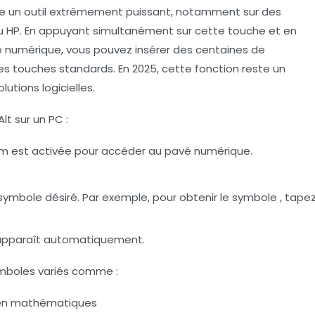
re un outil extrêmement puissant, notamment sur des
u HP. En appuyant simultanément sur cette touche et en
é numérique, vous pouvez insérer des centaines de
les touches standards. En 2025, cette fonction reste un
tions logicielles.
lt sur un PC :
um est activée pour accéder au pavé numérique.
ymbole désiré. Par exemple, pour obtenir le symbole , tape
e apparaît automatiquement.
mboles variés comme :
t en mathématiques