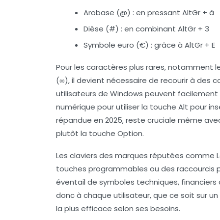
Arobase (@)
: en pressant AltGr + à
Dièse (#)
: en combinant AltGr + 3
Symbole euro (€)
: grâce à AltGr + E
Pour les caractères plus rares, notamment 
(∞), il devient nécessaire de recourir à des
utilisateurs de Windows peuvent facilement 
numérique pour utiliser la touche Alt pour 
répandue en 2025, reste cruciale même avec
plutôt la touche Option.
Les claviers des marques réputées comme Lo
touches programmables ou des raccourcis pers
éventail de symboles techniques, financier
donc à chaque utilisateur, que ce soit sur u
la plus efficace selon ses besoins.