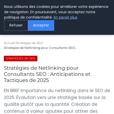
Nous utilisons des cookies pour améliorer votre expérience
LE WEBMARKETING
de navigation. En poursuivant, vous acceptez notre
politique de confidentialité.
En savoir plus
Refuser
Accepter
Accueil
Stratégies de SEO
Stratégies de Netlinking pour Consultants SEO…
STRATÉGIES DE SEO
Stratégies de Netlinking pour
Consultants SEO : Anticipations et
Tactiques de 2025
EN BREF Importance du netlinking dans le SEO de
2025. Évolution vers une stratégie basée sur la
qualité plutôt que la quantité. Création de
contenus à valeur ajoutée pour attirer des