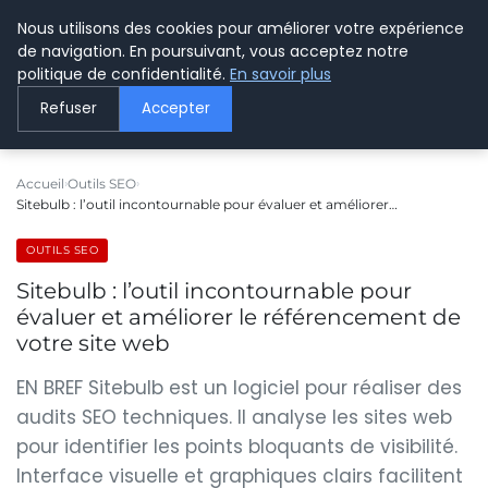
Nous utilisons des cookies pour améliorer votre expérience
LE WEBMARKETING
de navigation. En poursuivant, vous acceptez notre
politique de confidentialité.
En savoir plus
Refuser
Accepter
Accueil
Outils SEO
Sitebulb : l’outil incontournable pour évaluer et améliorer…
OUTILS SEO
Sitebulb : l’outil incontournable pour
évaluer et améliorer le référencement de
votre site web
EN BREF Sitebulb est un logiciel pour réaliser des
audits SEO techniques. Il analyse les sites web
pour identifier les points bloquants de visibilité.
Interface visuelle et graphiques clairs facilitent