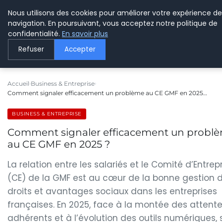
Nous utilisons des cookies pour améliorer votre expérience de
LE WEBMARKETING
navigation. En poursuivant, vous acceptez notre politique de
confidentialité.
En savoir plus
Refuser
Accepter
Accueil
Business & Entreprise
Comment signaler efficacement un problème au CE GMF en 2025…
BUSINESS & ENTREPRISE
Comment signaler efficacement un probl
au CE GMF en 2025 ?
La relation entre les salariés et le Comité d’Entrep
(CE) de la GMF est au cœur de la bonne gestion 
droits et avantages sociaux dans les entreprises
françaises. En 2025, face à la montée des attent
adhérents et à l’évolution des outils numériques, 