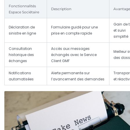
Fonctionnalités
Description
Avantage
Espace Sociétaire
Gain de 
Déclaration de
Formulaire guidé pour une
et suivi
sinistre en ligne
prise en compte rapide
simplifié
Consultation
Accès aux messages
Meilleur s
historique des
échangés avec le Service
des doss
échanges
Client GMF
Notifications
Alerte permanente sur
Transpa
automatisées
l’avancement des demandes
et réactiv