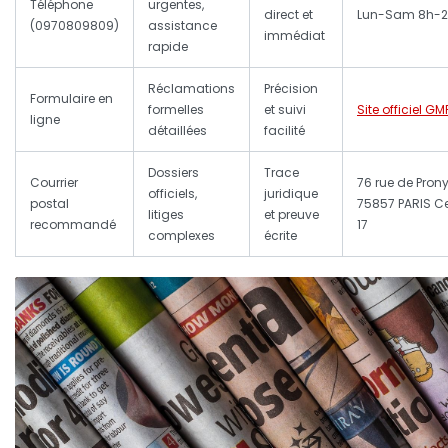
Téléphone
urgentes,
direct et
Lun-Sam 8h-
(0970809809)
assistance
immédiat
rapide
Réclamations
Précision
Formulaire en
formelles
et suivi
Site officiel GM
ligne
détaillées
facilité
Dossiers
Trace
Courrier
76 rue de Prony
officiels,
juridique
postal
75857 PARIS C
litiges
et preuve
recommandé
17
complexes
écrite