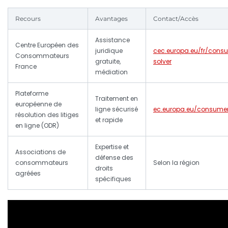
Recours
Avantages
Contact/Accès
Assistance
Centre Européen des
juridique
cec.europa.eu/fr/cons
Consommateurs
gratuite,
solver
France
médiation
Plateforme
Traitement en
européenne de
ligne sécurisé
ec.europa.eu/consume
résolution des litiges
et rapide
en ligne (ODR)
Expertise et
Associations de
défense des
consommateurs
Selon la région
droits
agréées
spécifiques