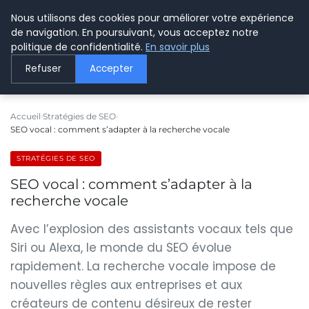
Nous utilisons des cookies pour améliorer votre expérience
LE WEBMARKETING
de navigation. En poursuivant, vous acceptez notre
politique de confidentialité.
En savoir plus
Refuser
Accepter
Accueil
Stratégies de SEO
SEO vocal : comment s’adapter à la recherche vocale
STRATÉGIES DE SEO
SEO vocal : comment s’adapter à la
recherche vocale
Avec l’explosion des assistants vocaux tels que
Siri ou Alexa, le monde du SEO évolue
rapidement. La recherche vocale impose de
nouvelles règles aux entreprises et aux
créateurs de contenu désireux de rester