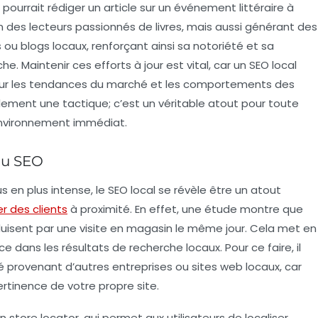
 pourrait rédiger un article sur un événement littéraire à
on des lecteurs passionnés de livres, mais aussi générant des
ou blogs locaux, renforçant ainsi sa notoriété et sa
 Maintenir ces efforts à jour est vital, car un SEO local
 sur les tendances du marché et les comportements des
ulement une tactique; c’est un véritable atout pour toute
environnement immédiat.
 au SEO
 en plus intense, le
SEO local
se révèle être un atout
er des clients
à proximité. En effet, une étude montre que
uisent par une visite en magasin le même jour. Cela met en
 dans les résultats de recherche locaux. Pour ce faire, il
é
provenant d’autres entreprises ou sites web locaux, car
pertinence de votre propre site.
un
store locator
, qui permet aux utilisateurs de localiser