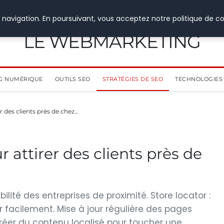
 navigation. En poursuivant, vous acceptez notre politique de co
LE WEBMARKETING
G NUMÉRIQUE
OUTILS SEO
STRATÉGIES DE SEO
TECHNOLOGIES 
r des clients près de chez…
r attirer des clients près de
ibilité des entreprises de proximité. Store locator :
er facilement. Mise à jour régulière des pages
réer du contenu localisé pour toucher une