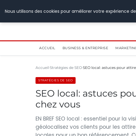
28 juillet 2026
Nous utilisons des cookies pour améliorer votre expérience de
ACCUEIL
BUSINESS & ENTREPRISE
MARKETIN
Accueil
Stratégies de SEO
SEO local: astuces pour attire
STRATÉGIES DE SEO
SEO local: astuces pou
chez vous
EN BREF SEO local : essentiel pour la vis
géolocalisez vos clients pour les attir
locales pour un bon référencement. C