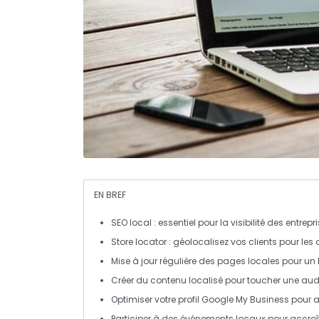
EN BREF
SEO local
: essentiel pour la visibilité des entrepr
Store locator
: géolocalisez vos clients pour les a
Mise à jour régulière des
pages locales
pour un 
Créer du contenu
localisé
pour toucher une audi
Optimiser votre
profil Google My Business
pour a
Participer à des
événements locaux
pour accroît