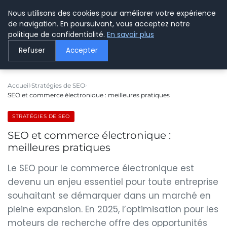
Nous utilisons des cookies pour améliorer votre expérience
LE WEBMARKETING
de navigation. En poursuivant, vous acceptez notre
politique de confidentialité.
En savoir plus
Refuser
Accepter
Accueil
Stratégies de SEO
SEO et commerce électronique : meilleures pratiques
STRATÉGIES DE SEO
SEO et commerce électronique :
meilleures pratiques
Le SEO pour le commerce électronique est
devenu un enjeu essentiel pour toute entreprise
souhaitant se démarquer dans un marché en
pleine expansion. En 2025, l’optimisation pour les
moteurs de recherche offre des opportunités