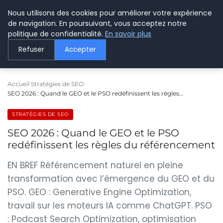
Nous utilisons des cookies pour améliorer votre expérience
LE WEBMARKETING
de navigation. En poursuivant, vous acceptez notre
politique de confidentialité.
En savoir plus
Refuser
Accepter
Accueil
Stratégies de SEO
SEO 2026 : Quand le GEO et le PSO redéfinissent les règles…
STRATÉGIES DE SEO
SEO 2026 : Quand le GEO et le PSO
redéfinissent les règles du référencement
EN BREF Référencement naturel en pleine
transformation avec l’émergence du GEO et du
PSO. GEO : Generative Engine Optimization,
travail sur les moteurs IA comme ChatGPT. PSO
: Podcast Search Optimization, optimisation