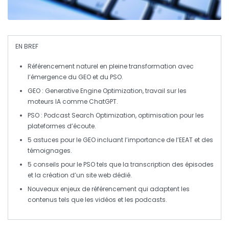
EN BREF
Référencement naturel
en pleine transformation avec
l’émergence du
GEO
et du
PSO
.
GEO
:
Generative Engine Optimization
, travail sur les
moteurs IA
comme ChatGPT.
PSO
:
Podcast Search Optimization
, optimisation pour les
plateformes d’écoute
.
5 astuces pour le
GEO
incluant l’importance de l’
EEAT
et des
témoignages
.
5 conseils pour le
PSO
tels que la
transcription
des épisodes
et la création d’un
site web dédié
.
Nouveaux enjeux de
référencement
qui adaptent les
contenus tels que les
vidéos
et les
podcasts
.