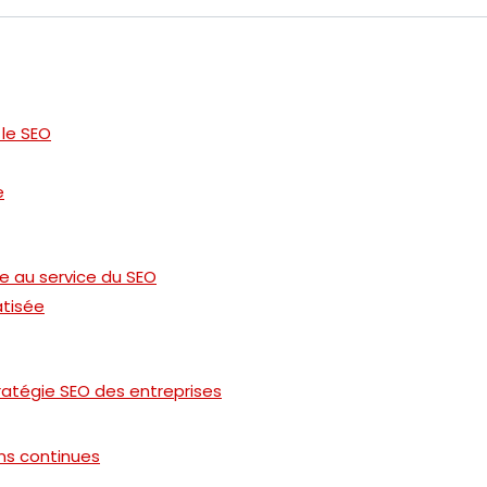
 le SEO
e
lle au service du SEO
tisée
atégie SEO des entreprises
ons continues