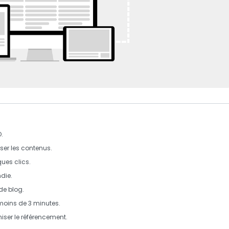
O
.
ser les contenus.
ues clics.
die.
 de blog
.
n moins de 3 minutes.
ser le
référencement
.