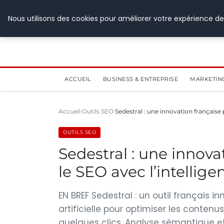
28 juillet 2026
Nous utilisons des cookies pour améliorer votre expérience de
ACCUEIL
BUSINESS & ENTREPRISE
MARKETIN
Accueil
Outils SEO
Sedestral : une innovation française
OUTILS SEO
Sedestral : une innova
le SEO avec l’intelligen
EN BREF Sedestral : un outil français in
artificielle pour optimiser les conte
quelques clics. Analyse sémantique et