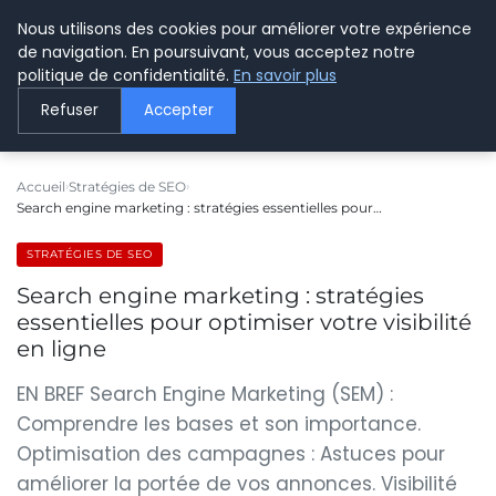
Nous utilisons des cookies pour améliorer votre expérience
LE WEBMARKETING
de navigation. En poursuivant, vous acceptez notre
politique de confidentialité.
En savoir plus
Refuser
Accepter
Accueil
Stratégies de SEO
Search engine marketing : stratégies essentielles pour…
STRATÉGIES DE SEO
Search engine marketing : stratégies
essentielles pour optimiser votre visibilité
en ligne
EN BREF Search Engine Marketing (SEM) :
Comprendre les bases et son importance.
Optimisation des campagnes : Astuces pour
améliorer la portée de vos annonces. Visibilité