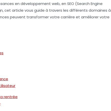
issances en
développement web
, en
SEO
(Search Engine
gn
, cet article vous guide à travers les différents domaines à
es peuvent transformer votre carrière et améliorer votre
es
sance
ilisateur
la rentrée
e