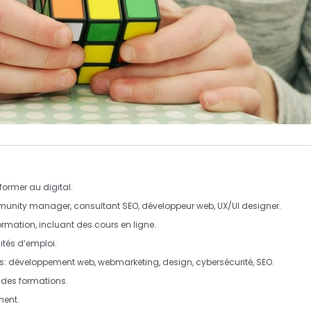
 former
au
digital
.
unity manager
,
consultant SEO
,
développeur web
,
UX/UI designer
.
ormation
, incluant des cours en ligne.
ités d’emploi
.
s:
développement web
,
webmarketing
,
design
,
cybersécurité
,
SEO
.
 des formations.
ment.