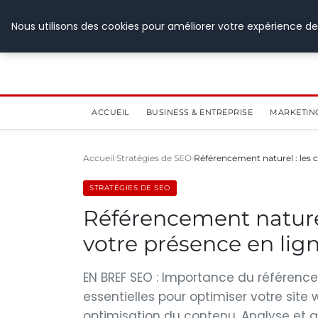
28 juillet 2026
Nous utilisons des cookies pour améliorer votre expérience de
ACCUEIL
BUSINESS & ENTREPRISE
MARKETIN
Accueil
Stratégies de SEO
Référencement naturel : les 
STRATÉGIES DE SEO
Référencement naturel
votre présence en lig
EN BREF SEO : Importance du référencem
essentielles pour optimiser votre site 
optimisation du contenu. Analyse et