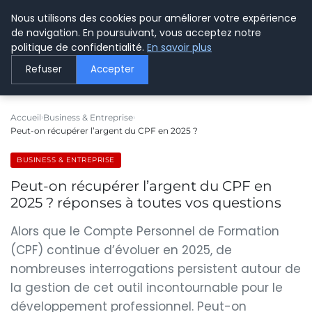
Nous utilisons des cookies pour améliorer votre expérience
LE WEBMARKETING
de navigation. En poursuivant, vous acceptez notre
politique de confidentialité.
En savoir plus
Refuser
Accepter
Accueil
Business & Entreprise
Peut-on récupérer l’argent du CPF en 2025 ?
BUSINESS & ENTREPRISE
Peut-on récupérer l’argent du CPF en
2025 ? réponses à toutes vos questions
Alors que le Compte Personnel de Formation
(CPF) continue d’évoluer en 2025, de
nombreuses interrogations persistent autour de
la gestion de cet outil incontournable pour le
développement professionnel. Peut-on