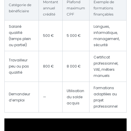
Montant
Plafond
Exemple de
Catégorie de
annuel
maximum
formations
bénéficiaire
crédité
CPF
finançables
Salarié
Langues,
qualifié
informatique,
500 €
5 000 €
(temps plein
management,
ou partiel)
sécurité
Certificat
Travailleur
professionnel,
peu ou pas
800 €
8 000 €
VAE, métiers
qualifié
manuels
Formations
Utilisation
Demandeur
adaptées au
—
du solde
d’emploi
projet
acquis
professionnel