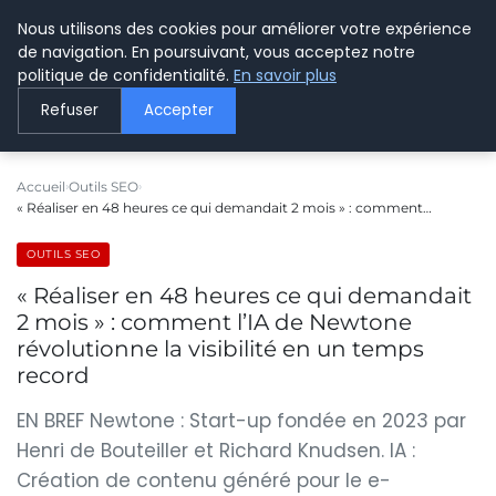
Nous utilisons des cookies pour améliorer votre expérience
LE WEBMARKETING
de navigation. En poursuivant, vous acceptez notre
politique de confidentialité.
En savoir plus
Refuser
Accepter
Accueil
Outils SEO
« Réaliser en 48 heures ce qui demandait 2 mois » : comment…
OUTILS SEO
« Réaliser en 48 heures ce qui demandait
2 mois » : comment l’IA de Newtone
révolutionne la visibilité en un temps
record
EN BREF Newtone : Start-up fondée en 2023 par
Henri de Bouteiller et Richard Knudsen. IA :
Création de contenu généré pour le e-