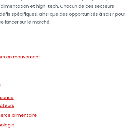
,
alimentation
et
high-tech
. Chacun de ces secteurs
éfis spécifiques, ainsi que des opportunités à saisir pour
e lancer sur le marché.
ours en mouvement
s
issance
ateurs
rce alimentaire
nologie