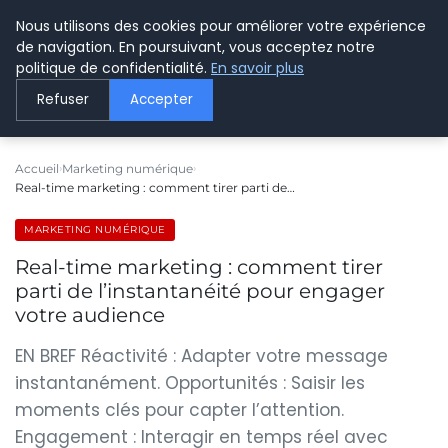
Nous utilisons des cookies pour améliorer votre expérience
LE WEBMARKETING
de navigation. En poursuivant, vous acceptez notre
politique de confidentialité.
En savoir plus
Refuser
Accepter
Accueil
Marketing numérique
Real-time marketing : comment tirer parti de…
MARKETING NUMÉRIQUE
Real-time marketing : comment tirer
parti de l’instantanéité pour engager
votre audience
EN BREF Réactivité : Adapter votre message
instantanément. Opportunités : Saisir les
moments clés pour capter l’attention.
Engagement : Interagir en temps réel avec