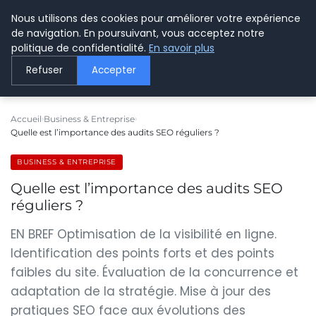
Nous utilisons des cookies pour améliorer votre expérience
LE WEBMARKETING
de navigation. En poursuivant, vous acceptez notre
politique de confidentialité.
En savoir plus
Refuser
Accepter
Accueil
Business & Entreprise
Quelle est l’importance des audits SEO réguliers ?
BUSINESS & ENTREPRISE
Quelle est l’importance des audits SEO
réguliers ?
EN BREF Optimisation de la visibilité en ligne.
Identification des points forts et des points
faibles du site. Évaluation de la concurrence et
adaptation de la stratégie. Mise à jour des
pratiques SEO face aux évolutions des