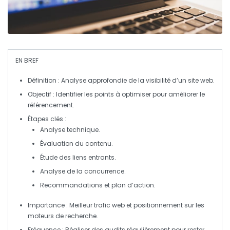
EN BREF
Définition
: Analyse approfondie de la
visibilité
d’un site web.
Objectif
: Identifier les points à
optimiser
pour améliorer le
référencement
.
Étapes clés
:
Analyse
technique
.
Évaluation du
contenu
.
Étude des
liens
entrants.
Analyse de la
concurrence
.
Recommandations et
plan d’action
.
Importance
: Meilleur
trafic
web et
positionnement
sur les
moteurs de recherche.
Fréquence
: Réaliser des audits
régulièrement
pour rester