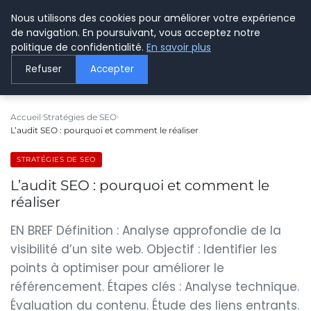
Nous utilisons des cookies pour améliorer votre expérience
LE WEBMARKETING
de navigation. En poursuivant, vous acceptez notre
politique de confidentialité.
En savoir plus
Refuser
Accepter
Accueil
Stratégies de SEO
L’audit SEO : pourquoi et comment le réaliser
STRATÉGIES DE SEO
L’audit SEO : pourquoi et comment le
réaliser
EN BREF Définition : Analyse approfondie de la
visibilité d’un site web. Objectif : Identifier les
points à optimiser pour améliorer le
référencement. Étapes clés : Analyse technique.
Évaluation du contenu. Étude des liens entrants.