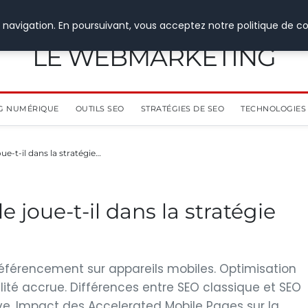
 navigation. En poursuivant, vous acceptez notre politique de co
LE WEBMARKETING
G NUMÉRIQUE
OUTILS SEO
STRATÉGIES DE SEO
TECHNOLOGIES 
ue-t-il dans la stratégie…
 joue-t-il dans la stratégie
 référencement sur appareils mobiles. Optimisation
lité accrue. Différences entre SEO classique et SEO
ve. Impact des Accelerated Mobile Pages sur la