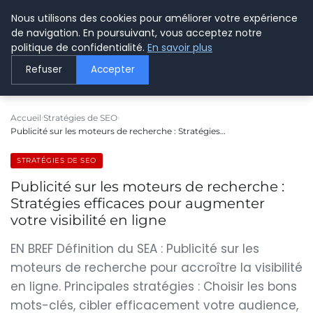
Nous utilisons des cookies pour améliorer votre expérience
LE WEBMARKETING
de navigation. En poursuivant, vous acceptez notre
politique de confidentialité.
En savoir plus
Refuser
Accepter
Accueil
Stratégies de SEO
Publicité sur les moteurs de recherche : Stratégies…
STRATÉGIES DE SEO
Publicité sur les moteurs de recherche :
Stratégies efficaces pour augmenter
votre visibilité en ligne
EN BREF Définition du SEA : Publicité sur les
moteurs de recherche pour accroître la visibilité
en ligne. Principales stratégies : Choisir les bons
mots-clés, cibler efficacement votre audience,