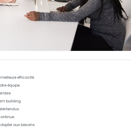
eilleure efficacité.
tre équipe.
embre.
eam building.
alentendus.
continue
.
adapter aux besoins.