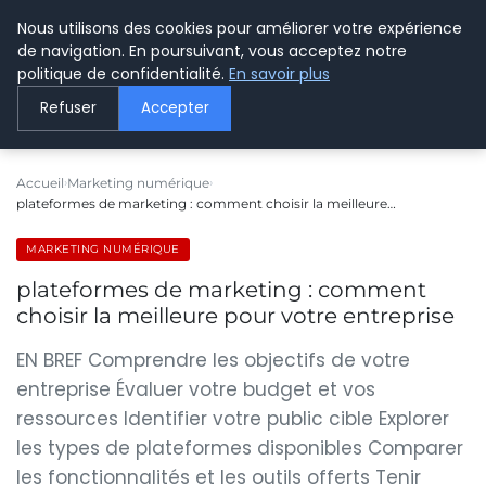
Nous utilisons des cookies pour améliorer votre expérience
LE WEBMARKETING
de navigation. En poursuivant, vous acceptez notre
politique de confidentialité.
En savoir plus
Refuser
Accepter
Accueil
Marketing numérique
plateformes de marketing : comment choisir la meilleure…
MARKETING NUMÉRIQUE
plateformes de marketing : comment
choisir la meilleure pour votre entreprise
EN BREF Comprendre les objectifs de votre
entreprise Évaluer votre budget et vos
ressources Identifier votre public cible Explorer
les types de plateformes disponibles Comparer
les fonctionnalités et les outils offerts Tenir