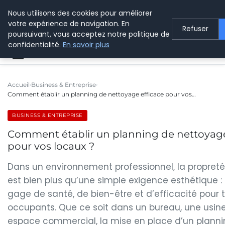
Nous utilisons des cookies pour améliorer
LE WEBMARKETING
votre expérience de navigation. En
Refuser
poursuivant, vous acceptez notre politique de
confidentialité.
En savoir plus
Accueil
Business & Entreprise
Comment établir un planning de nettoyage efficace pour vos…
BUSINESS & ENTREPRISE
Comment établir un planning de nettoyage
pour vos locaux ?
Dans un environnement professionnel, la propreté
est bien plus qu’une simple exigence esthétique : 
gage de santé, de bien-être et d’efficacité pour t
occupants. Que ce soit dans un bureau, une usine
espace commercial, la mise en place d’un plann