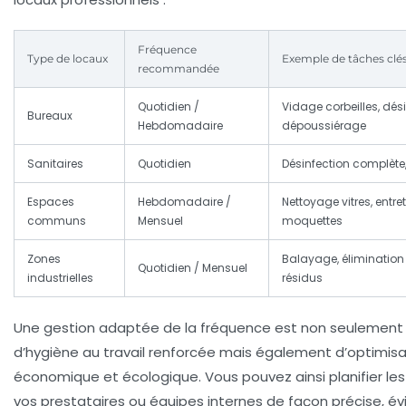
Fréquence
Type de locaux
Exemple de tâches clé
recommandée
Quotidien /
Vidage corbeilles, dési
Bureaux
Hebdomadaire
dépoussiérage
Sanitaires
Quotidien
Désinfection complète
Espaces
Hebdomadaire /
Nettoyage vitres, entre
communs
Mensuel
moquettes
Zones
Balayage, élimination
Quotidien / Mensuel
industrielles
résidus
Une gestion adaptée de la fréquence est non seulemen
d’hygiène au travail renforcée mais également d’optimisa
économique et écologique. Vous pouvez ainsi planifier l
vos prestataires ou équipes internes de façon précise, évi