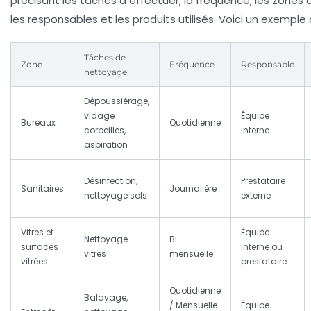
précisant les tâches à effectuer, la fréquence, les zones
les responsables et les produits utilisés. Voici un exemple 
Tâches de
Zone
Fréquence
Responsable
nettoyage
Dépoussiérage,
vidage
Équipe
Bureaux
Quotidienne
corbeilles,
interne
aspiration
Désinfection,
Prestataire
Sanitaires
Journalière
nettoyage sols
externe
Vitres et
Équipe
Nettoyage
Bi-
surfaces
interne ou
vitres
mensuelle
vitrées
prestataire
Quotidienne
Balayage,
/ Mensuelle
Équipe