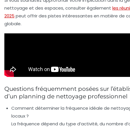
Si vous souhaitez approfondir votre implication dans la g
nettoyage et des espaces, consulter également
les réun
2025
peut offrir des pistes intéressantes en matière de c
globale.
Questions fréquemment posées sur l’établ
d’un planning de nettoyage professionnel
Comment déterminer la fréquence idéale de nettoya
locaux ?
La fréquence dépend du type d’activité, du nombre d’