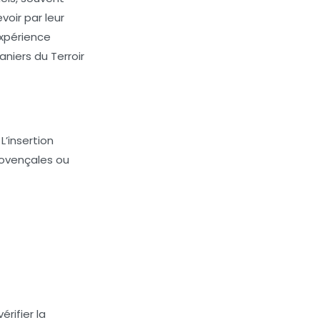
oir par leur
expérience
aniers du Terroir
L’insertion
provençales ou
rifier la