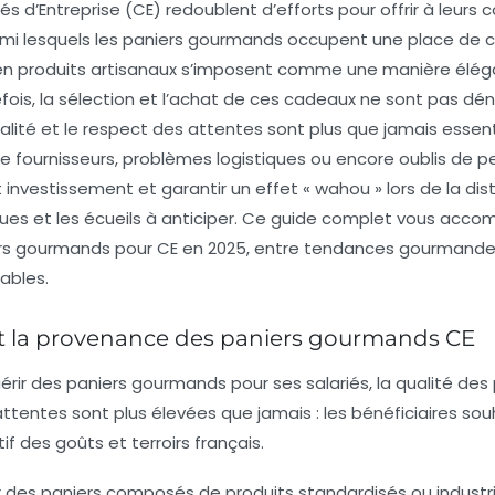
és d’Entreprise (CE) redoublent d’efforts pour offrir à leurs 
i lesquels les paniers gourmands occupent une place de ch
 en produits artisanaux s’imposent comme une manière élég
efois, la sélection et l’achat de ces cadeaux ne sont pas dé
alité et le respect des attentes sont plus que jamais essenti
e fournisseurs, problèmes logistiques ou encore oublis de pe
 investissement et garantir un effet « wahou » lors de la distri
tiques et les écueils à anticiper. Ce guide complet vous ac
ers gourmands pour CE en 2025, entre tendances gourmandes
ables.
té et la provenance des paniers gourmands CE
rir des paniers gourmands pour ses salariés, la qualité des 
attentes sont plus élevées que jamais : les bénéficiaires sou
f des goûts et terroirs français.
rir des paniers composés de produits standardisés ou industr