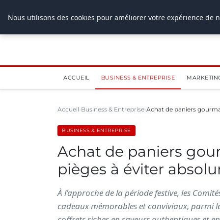
28 juillet 2026
Nous utilisons des cookies pour améliorer votre expérience de n
ACCUEIL
BUSINESS & ENTREPRISE
MARKETIN
Accueil
Business & Entreprise
Achat de paniers gourma
BUSINESS & ENTREPRISE
Achat de paniers gour
pièges à éviter absol
À l’approche de la période festive, les Comité
cadeaux mémorables et conviviaux, parmi le
coffrets riches en saveurs authentiques et