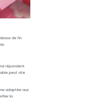
adeaux de fin
as.
s ne répondent
sable peut vite
mme adaptée aux
ifier la