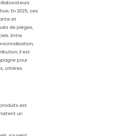
collaborateurs
oix. En 2025, ces
ante et
nués de pièges,
els. Entre
rsonnalisation,
bution, il est
compagne pour
, critères
produits est
haitent un
iels, souvent