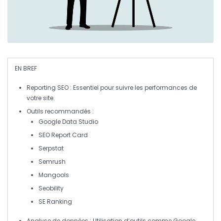
EN BREF
Reporting SEO
: Essentiel pour suivre les performances de
votre site.
Outils recommandés
:
Google Data Studio
SEO Report Card
Serpstat
Semrush
Mangools
Seobility
SE Ranking
Analyse de données
: Utilisation d’outils comme
Google