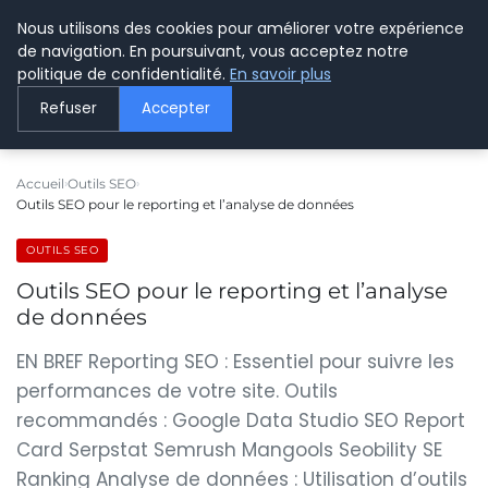
Nous utilisons des cookies pour améliorer votre expérience
LE WEBMARKETING
de navigation. En poursuivant, vous acceptez notre
politique de confidentialité.
En savoir plus
Refuser
Accepter
Accueil
Outils SEO
Outils SEO pour le reporting et l’analyse de données
OUTILS SEO
Outils SEO pour le reporting et l’analyse
de données
EN BREF Reporting SEO : Essentiel pour suivre les
performances de votre site. Outils
recommandés : Google Data Studio SEO Report
Card Serpstat Semrush Mangools Seobility SE
Ranking Analyse de données : Utilisation d’outils