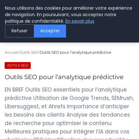
Nous utilisons des cookies pour améliorer votre expérience
LE WEBMARKETING
de navigation. En poursuivant, vous acceptez notre
politique de confidentialité.
En savoir plus
Refuser
Accepter
Accueil
Outils SEO
Outils SEO pour l’analytique prédictive
OUTILS SEO
Outils SEO pour l’analytique prédictive
EN BREF Outils SEO essentiels pour l’analytique
prédictive Utilisation de Google Trends, SEMrush,
Ubersuggest, et Ahrefs Importance d’anticiper
les besoins des clients Analyse des tendances
de recherche pour optimiser le contenu
Meilleures pratiques pour intégrer l’IA dans vos