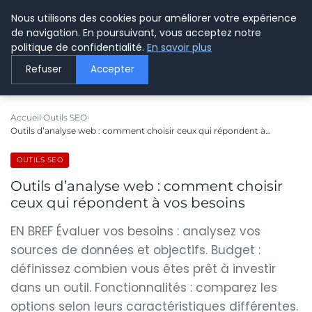
Nous utilisons des cookies pour améliorer votre expérience
LE WEBMARKETING
de navigation. En poursuivant, vous acceptez notre
politique de confidentialité.
En savoir plus
Refuser
Accepter
Accueil
Outils SEO
Outils d’analyse web : comment choisir ceux qui répondent à…
OUTILS SEO
Outils d’analyse web : comment choisir
ceux qui répondent à vos besoins
EN BREF Évaluer vos besoins : analysez vos
sources de données et objectifs. Budget :
définissez combien vous êtes prêt à investir
dans un outil. Fonctionnalités : comparez les
options selon leurs caractéristiques différentes.