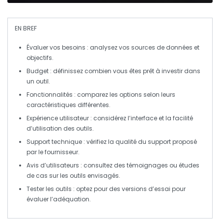
EN BREF
Évaluer vos besoins
: analysez vos sources de
données
et
objectifs.
Budget
: définissez combien vous êtes prêt à investir dans
un outil.
Fonctionnalités
: comparez les options selon leurs
caractéristiques
différentes.
Expérience utilisateur
: considérez l’interface et la facilité
d’utilisation des outils.
Support technique
: vérifiez la qualité du support proposé
par le fournisseur.
Avis d’utilisateurs
: consultez des
témoignages
ou études
de cas sur les outils envisagés.
Tester les outils
: optez pour des versions d’essai pour
évaluer l’adéquation.