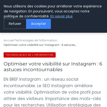
Nous utilisons des cookies pour améliorer votre expérience
LE WEBMARKETING
de navigation. En poursuivant, vous acceptez notre
politique de confidentialité.
En savoir plus
Refuser
Accepter
Accueil
Technologies de l'information
Optimiser votre visibilité sur Instagram : 6 astuces…
TECHNOLOGIES DE L'INFORMATION
Optimiser votre visibilité sur Instagram : 6
astuces incontournables
EN BREF Instagram : un réseau social
incontournable. Le SEO Instagram améliore
votre visibilité. Optimisation de votre profil pour
attirer des visiteurs. Importance des mots-clés
pour les recherches. Utilisation stratégique des