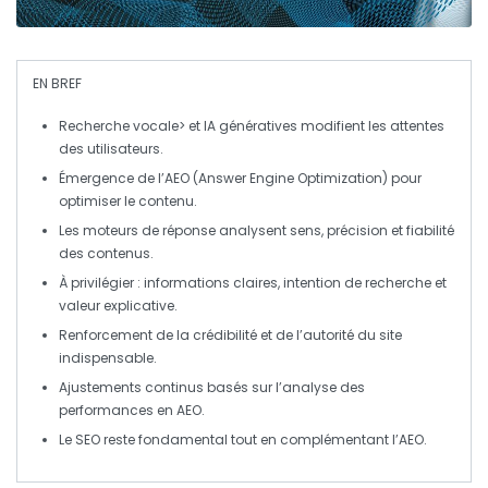
EN BREF
Recherche vocale> et
IA génératives
modifient les attentes
des utilisateurs.
Émergence de l’
AEO
(
Answer Engine Optimization
) pour
optimiser le contenu.
Les moteurs de réponse analysent
sens
,
précision
et
fiabilité
des contenus.
À privilégier :
informations claires
,
intention de recherche
et
valeur explicative
.
Renforcement de la
crédibilité
et de
l’autorité
du site
indispensable.
Ajustements continus basés sur l’analyse des
performances en
AEO
.
Le
SEO
reste fondamental tout en complémentant l’
AEO
.