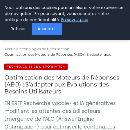
Nous utilisons des cookies pour améliorer votre expérience
LE WEBMARKETING
de navigation. En poursuivant, vous acceptez notre
politique de confidentialité.
En savoir plus
Refuser
Accepter
Accueil
Technologies de l'information
Optimisation des Moteurs de Réponses (AEO) : S’adapter aux…
TECHNOLOGIES DE L'INFORMATION
Optimisation des Moteurs de Réponses
(AEO) : S’adapter aux Évolutions des
Besoins Utilisateurs
EN BREF Recherche vocale> et IA génératives
modifient les attentes des utilisateurs.
Émergence de l’AEO (Answer Engine
Optimization) pour optimiser le contenu. Les