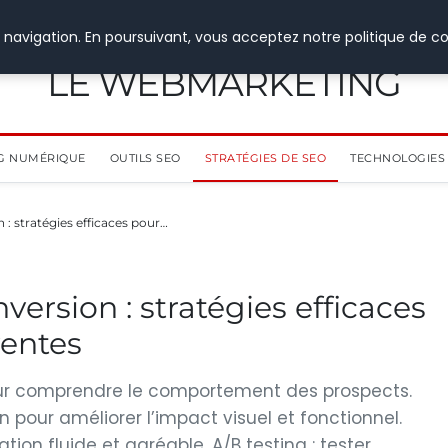
 navigation. En poursuivant, vous acceptez notre politique de co
LE WEBMARKETING
G NUMÉRIQUE
OUTILS SEO
STRATÉGIES DE SEO
TECHNOLOGIES 
 : stratégies efficaces pour…
version : stratégies efficaces
entes
our comprendre le comportement des prospects.
 pour améliorer l’impact visuel et fonctionnel.
ation fluide et agréable. A/B testing : tester