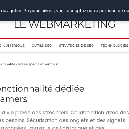
 navigation. En poursuivant, vous acceptez notre politique de co
LE WEBMARKETING
G NUMÉRIQUE
OUTILS SEO
STRATÉGIES DE SEO
TECHNOLOGIES 
ionnalité dédiée spécialement aux…
nctionnalité dédiée
eamers
 la vie privée des streamers. Collaboration avec des
es besoins. Sécurisation des onglets et des signets
é avancées : masque de l’historique et des