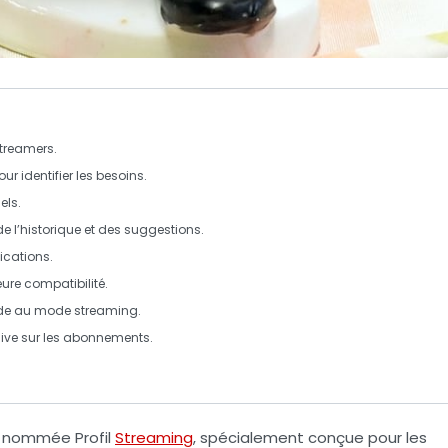
treamers.
ur identifier les besoins.
els
.
l’historique et des suggestions.
fications
.
eure
compatibilité
.
ide au mode
streaming
.
ive sur les abonnements.
ité nommée
Profil
Streaming
, spécialement conçue pour les