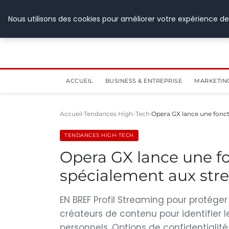
28 juillet 2026
Nous utilisons des cookies pour améliorer votre expérience de
ACCUEIL
BUSINESS & ENTREPRISE
MARKETIN
Accueil
Tendances High-Tech
Opera GX lance une fonct
TENDANCES HIGH-TECH
Opera GX lance une fo
spécialement aux str
EN BREF Profil Streaming pour protéger
créateurs de contenu pour identifier l
personnels. Options de confidentialit