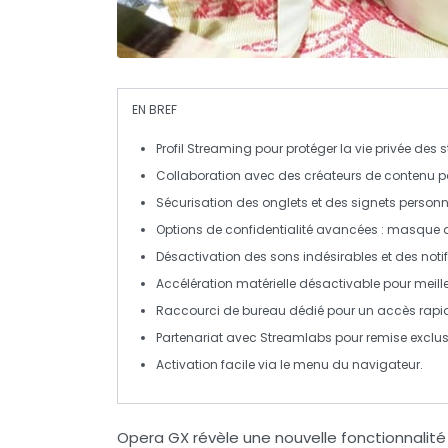
EN BREF
Profil Streaming
pour protéger la
vie privée
des s
Collaboration avec des
créateurs de contenu
po
Sécurisation des
onglets
et des
signets personn
Options de
confidentialité
avancées : masque de 
Désactivation des
sons indésirables
et des
noti
Accélération matérielle désactivable pour meill
Raccourci de bureau dédié pour un accès rap
Partenariat avec
Streamlabs
pour remise exclus
Activation facile via le menu du
navigateur
.
Opera GX révèle une nouvelle fonctionnal