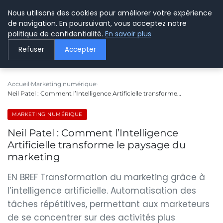
Nous utilisons des cookies pour améliorer votre expérience
LE WEBMARKETING
de navigation. En poursuivant, vous acceptez notre
politique de confidentialité.
En savoir plus
Refuser
Accepter
Accueil
Marketing numérique
Neil Patel : Comment l’Intelligence Artificielle transforme…
MARKETING NUMÉRIQUE
Neil Patel : Comment l’Intelligence
Artificielle transforme le paysage du
marketing
EN BREF Transformation du marketing grâce à
l’intelligence artificielle. Automatisation des
tâches répétitives, permettant aux marketeurs
de se concentrer sur des activités plus