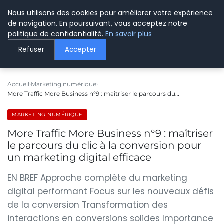
Nous utilisons des cookies pour améliorer votre expérience
LE WEBMARKETING
de navigation. En poursuivant, vous acceptez notre
politique de confidentialité.
En savoir plus
Refuser
Accepter
Accueil
Marketing numérique
More Traffic More Business n°9 : maîtriser le parcours du…
MARKETING NUMÉRIQUE
More Traffic More Business n°9 : maîtriser
le parcours du clic à la conversion pour
un marketing digital efficace
EN BREF Approche complète du marketing
digital performant Focus sur les nouveaux défis
de la conversion Transformation des
interactions en conversions solides Importance