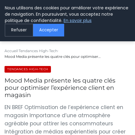
Nous utilisons des cookies pour améliorer votre expérience
LE WEBMARKETING
de navigation. En poursuivant, vous acceptez notre
politique de confidentialité.
En savoir plus
Refuser
Accepter
Accueil
Tendances High-Tech
Mood Media présente les quatre clés pour optimiser…
TENDANCES HIGH-TECH
Mood Media présente les quatre clés
pour optimiser l’expérience client en
magasin
EN BREF Optimisation de l’expérience client en
magasin Importance d’une atmosphère
agréable pour attirer les consommateurs
Intégration de médias expérientiels pour créer