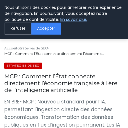
Nous utilisons des cookies pour améliorer votre expérience
LE WEBMARKETING
de navigation. En poursuivant, vous acceptez notre
politique de confidentialité.
En savoir plus
Refuser
Accepter
Accueil
Stratégies de SEO
MCP : Comment l’État connecte directement l’économie…
STRATÉGIES DE SEO
MCP : Comment l’État connecte
directement l’économie française à l’ère
de l’intelligence artificielle
EN BREF MCP : Nouveau standard pour l’IA,
permettant l’ingestion directe des données
économiques. Transformation des données
publiques en flux d’ingestion permanent. Les IA