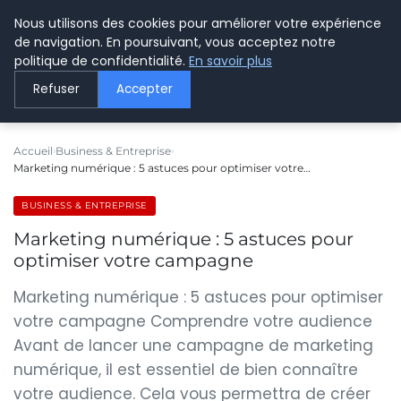
Nous utilisons des cookies pour améliorer votre expérience
LE WEBMARKETING
de navigation. En poursuivant, vous acceptez notre
politique de confidentialité.
En savoir plus
Refuser
Accepter
Accueil
Business & Entreprise
Marketing numérique : 5 astuces pour optimiser votre…
BUSINESS & ENTREPRISE
Marketing numérique : 5 astuces pour
optimiser votre campagne
Marketing numérique : 5 astuces pour optimiser
votre campagne Comprendre votre audience
Avant de lancer une campagne de marketing
numérique, il est essentiel de bien connaître
votre audience. Cela vous permettra de créer