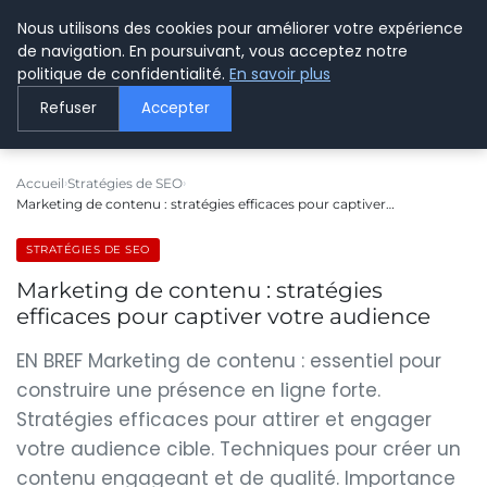
Nous utilisons des cookies pour améliorer votre expérience
LE WEBMARKETING
de navigation. En poursuivant, vous acceptez notre
politique de confidentialité.
En savoir plus
Refuser
Accepter
Accueil
Stratégies de SEO
Marketing de contenu : stratégies efficaces pour captiver…
STRATÉGIES DE SEO
Marketing de contenu : stratégies
efficaces pour captiver votre audience
EN BREF Marketing de contenu : essentiel pour
construire une présence en ligne forte.
Stratégies efficaces pour attirer et engager
votre audience cible. Techniques pour créer un
contenu engageant et de qualité. Importance