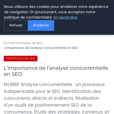
Nous utilisons des cookies pour améliorer votre expérience
LE WEBMARKETING
de navigation. En poursuivant, vous acceptez notre
politique de confidentialité.
En savoir plus
Refuser
Accepter
Accueil
Stratégies de SEO
L’importance de l’analyse concurrentielle en SEO
STRATÉGIES DE SEO
L’importance de l’analyse concurrentielle
en SEO
EN BREF Analyse concurrentielle : un processus
indispensable pour le SEO. Identification des
concurrents directs et indirects. Réalisation
d’un audit de positionnement SEO de la
concurrence. Étude des stratégies, contenus, et